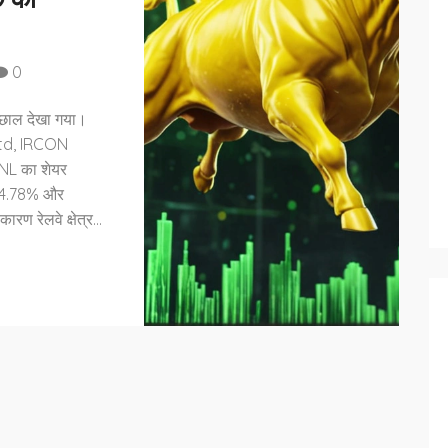
क की
0
ी उछाल देखा गया।
Ltd, IRCON
NL का शेयर
र 4.78% और
ण रेलवे क्षेत्र
हैं।