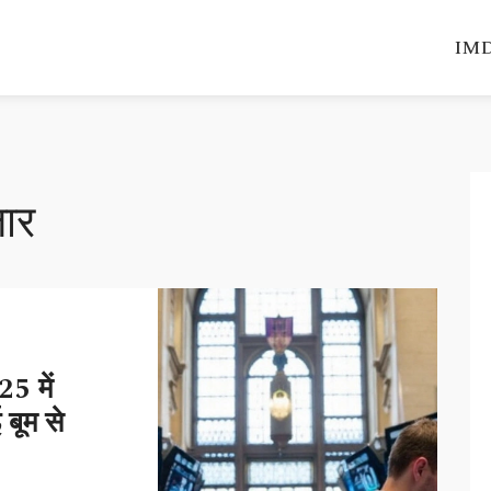
IMD
जार
5 में
बूम से