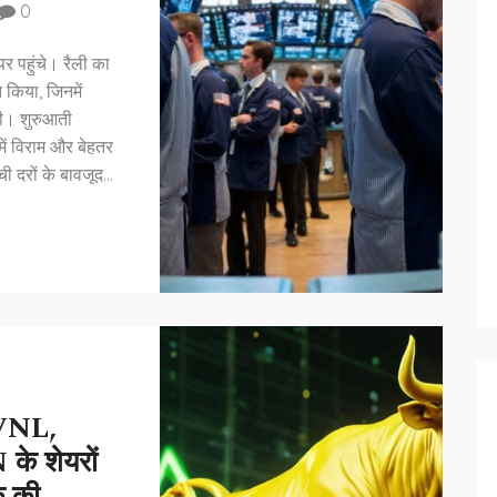
0
 पहुंचे। रैली का
 किया, जिनमें
ी। शुरुआती
ें विराम और बेहतर
 दरों के बावजूद
 RVNL,
 शेयरों