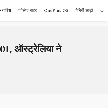
 बारिश
जोसेफ बाहर
OnePlus OS
गेमिनी साड़ी
0I, ऑस्ट्रेलिया ने