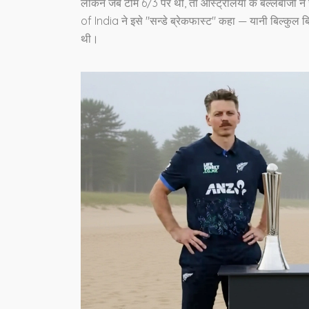
लेकिन जब टीम 6/3 पर थी, तो ऑस्ट्रेलिया के बल्लेबाजों ने
of India ने इसे "सन्डे ब्रेकफास्ट" कहा — यानी बिल्कुल बि
थी।