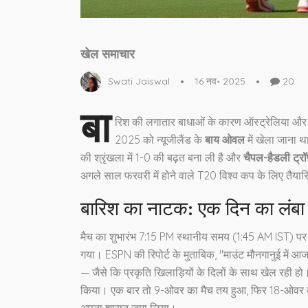
खेल समाचार
Swati Jaiswal
16 नव॰ 2025
20
बा
रिश की लगातार बाधाओं के कारण ऑस्ट्रेलिया और न्
2025 को न्यूजीलैंड के
बाय ओवल
में खेला जाना थ
की श्रृंखला में 1-0 की बढ़त बना ली है और
चैपल-हैडली ट्र
अगले साल फरवरी में होने वाले
T20 विश्व कप
के लिए तैयारिय
बारिश का नाटक: एक दिन का लंबा स
मैच का शुभारंभ 7:15 PM स्थानीय समय (1:45 AM IST) पर
गया। ESPN की रिपोर्ट के मुताबिक, "माउंट मौनगानुई में आज
— जैसे कि प्रकृति खिलाड़ियों के दिलों के साथ खेल रही ह
किया। एक बार तो 9-ओवर का मैच तय हुआ, फिर 18-ओवर का।
अपना शासन जमा लिया।