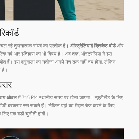
िकॉर्ड
े चल रहे तुलनात्मक संघर्ष का प्रतीक है।
ऑस्ट्रेलियाई क्रिकेट बोर्ड
और
, बल्कि गर्व और इतिहास का भी विषय है। अब तक, ऑस्ट्रेलिया ने इस
 जीत हैं। इस श्रृंखला का नतीजा अगले मैच तक नहीं तय होगा, लेकिन
ा है।
अवसर
बाय ओवल
में 7:15 PM स्थानीय समय पर खेला जाएगा। न्यूजीलैंड के लिए
ट्रॉफी बरकरार रख सकते हैं। लेकिन यहां का मैदान चेज करने के लिए
े लिए एक बड़ी चुनौती होगी।