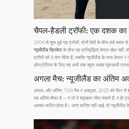
चैपल-हैडली ट्रॉफी: एक दशक का र
2004 से शुरू हुई यह ट्रॉफी, दोनों देशों के बीच लंबे समय स
न्यूजीलैंड क्रिकेट
के बीच यह प्रतिद्वंद्विता केवल खेल नहीं
ट्रॉफी को 8 बार जीता है, जबकि न्यूजीलैंड के पास केवल 4
ऑस्ट्रेलिया के लिए यह अभी तक बहुत अच्छा शुरुआती रास्त
अगला मैच: न्यूजीलैंड का अंतिम 
अगला, और अंतिम, T20I मैच 4 अक्टूबर, 2025 को फिर से
यह अंतिम मौका है — न तो वे श्रृंखला जीत सकते हैं, न ही 
अक्सर कठिन होता है। अगर बारिश नहीं आई, तो न्यूजीलैंड क