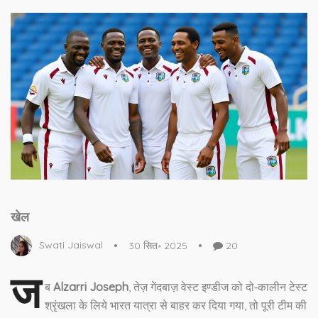
खेल
Swati Jaiswal
30 सित॰ 2025
20
ज
ब
Alzarri Joseph
,
तेज़ गेंदबाज़
वेस्ट इण्डीज
को दो‑कालीन टेस्ट
श्रृंखला के लिये भारत यात्रा से बाहर कर दिया गया, तो पूरी टीम की