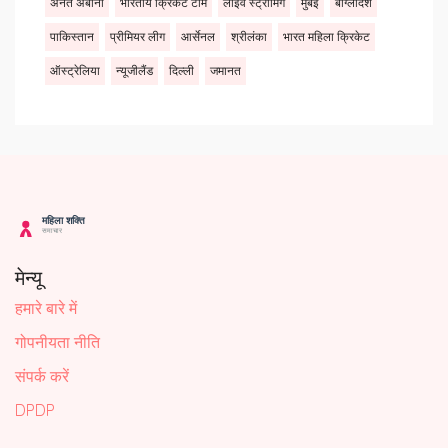
अनंत अंबानी
भारतीय क्रिकेट टीम
लाइव स्ट्रीमिंग
मुंबई
बांग्लादेश
पाकिस्तान
प्रीमियर लीग
आर्सेनल
श्रीलंका
भारत महिला क्रिकेट
ऑस्ट्रेलिया
न्यूजीलैंड
दिल्ली
जमानत
मेन्यू
हमारे बारे में
गोपनीयता नीति
संपर्क करें
DPDP