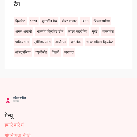
टैग
क्रिकेट
भारत
फुटबॉल मैच
शेयर बाजार
BCCI
फिल्म समीक्षा
अनंत अंबानी
भारतीय क्रिकेट टीम
लाइव स्ट्रीमिंग
मुंबई
बांग्लादेश
पाकिस्तान
प्रीमियर लीग
आर्सेनल
श्रीलंका
भारत महिला क्रिकेट
ऑस्ट्रेलिया
न्यूजीलैंड
दिल्ली
जमानत
मेन्यू
हमारे बारे में
गोपनीयता नीति