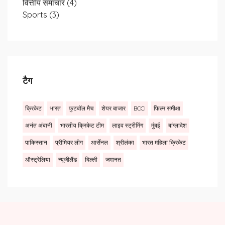
वित्तीय समाचार
(4)
Sports
(3)
टैग
क्रिकेट
भारत
फुटबॉल मैच
शेयर बाजार
BCCI
फिल्म समीक्षा
अनंत अंबानी
भारतीय क्रिकेट टीम
लाइव स्ट्रीमिंग
मुंबई
बांग्लादेश
पाकिस्तान
प्रीमियर लीग
आर्सेनल
श्रीलंका
भारत महिला क्रिकेट
ऑस्ट्रेलिया
न्यूजीलैंड
दिल्ली
जमानत