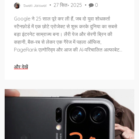
27 सित॰ 2025
0
Swati Jaiswal
Google ने 25 साल पूरे कर ली हैं, जब दो युवा शोधकर्ता
स्टैनफ़ोर्ड में एक छोटे प्रोजेक्ट से शुरू करके दुनिया का सबसे
बड़ा इंटरनेट साम्राज्य बना। लैरी पेज और सेरगी ब्रिन की
कहानी, बैक‑रब से लेकर एक गैरेज में पहला ऑफिस,
PageRank एल्गोरिद्म और आज की AI‑परिचालित अल्फाबेट
तक – सब कुछ इस लेख में पढ़ें।
और देखें