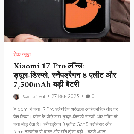
टेक न्यूज़
Xiaomi 17 Pro लॉन्च:
ड्यूल‑डिस्प्ले, स्नैपड्रैगन 8 एलीट और
7,500mAh बड़ी बैटरी
27 सित॰ 2025
0
Swati Jaiswal
Xiaomi ने नया 17 Pro फ़्लैगशिप श्रृंखला आधिकारिक तौर पर
पेश किया। फोन के पीछे लगा ड्यूल‑डिस्प्ले सेल्फी और गेमिंग को
नया मोड़ देता है। स्नैपड्रैगन 8 एलीट Gen 5 प्रोसेसर और
3 nm तकनीक से पावर और गति दोनों बढ़ी। बैटरी क्षमता