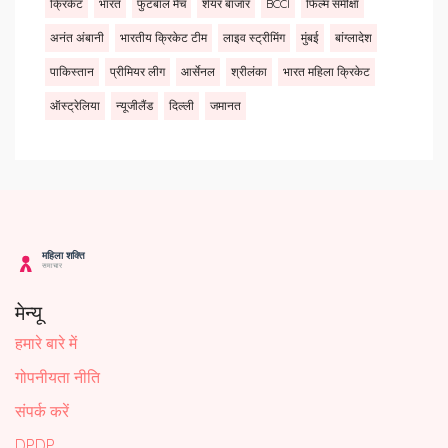
क्रिकेट
भारत
फुटबॉल मैच
शेयर बाजार
BCCI
फिल्म समीक्षा
अनंत अंबानी
भारतीय क्रिकेट टीम
लाइव स्ट्रीमिंग
मुंबई
बांग्लादेश
पाकिस्तान
प्रीमियर लीग
आर्सेनल
श्रीलंका
भारत महिला क्रिकेट
ऑस्ट्रेलिया
न्यूजीलैंड
दिल्ली
जमानत
मेन्यू
हमारे बारे में
गोपनीयता नीति
संपर्क करें
DPDP