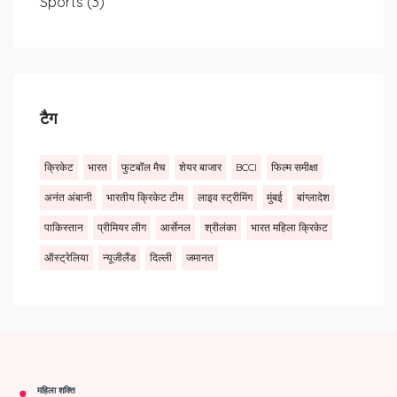
Sports
(3)
टैग
क्रिकेट
भारत
फुटबॉल मैच
शेयर बाजार
BCCI
फिल्म समीक्षा
अनंत अंबानी
भारतीय क्रिकेट टीम
लाइव स्ट्रीमिंग
मुंबई
बांग्लादेश
पाकिस्तान
प्रीमियर लीग
आर्सेनल
श्रीलंका
भारत महिला क्रिकेट
ऑस्ट्रेलिया
न्यूजीलैंड
दिल्ली
जमानत