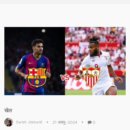
खेल
Swati Jaiswal
21 अक्तू॰ 2024
0