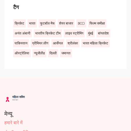
टैग
क्रिकेट
भारत
फुटबॉल मैच
शेयर बाजार
BCCI
फिल्म समीक्षा
अनंत अंबानी
भारतीय क्रिकेट टीम
लाइव स्ट्रीमिंग
मुंबई
बांग्लादेश
पाकिस्तान
प्रीमियर लीग
आर्सेनल
श्रीलंका
भारत महिला क्रिकेट
ऑस्ट्रेलिया
न्यूजीलैंड
दिल्ली
जमानत
मेन्यू
हमारे बारे में