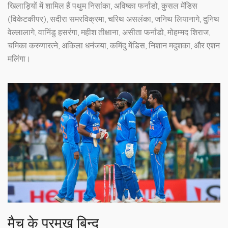
खिलाड़ियों में शामिल हैं पथुम निसांका, अविष्का फर्नांडो, कुसल मेंडिस
(विकेटकीपर), सदीरा समरविक्रमा, चरिथ असलंका, जनिथ लियानागे, दुनिथ
वेल्लालागे, वानिंडु हसरंगा, महीश तीक्षाना, असीता फर्नांडो, मोहम्मद शिराज,
चमिका करुणारत्ने, अकिला धनंजया, कमिंदु मेंडिस, निशान मदुशका, और एशन
मलिंगा।
मैच के प्रमुख बिन्दु