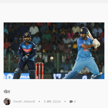
खेल
Swati Jaiswal
3 अग॰ 2024
0